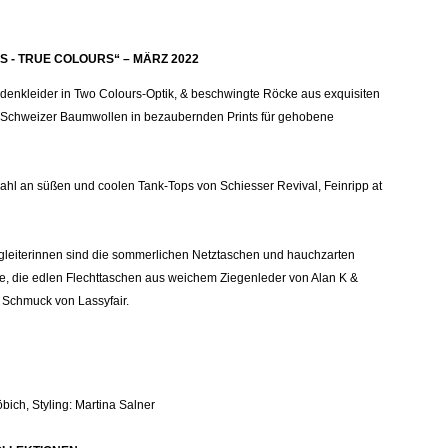
 - TRUE COLOURS“ – MÄRZ 2022
enkleider in Two Colours-Optik, & beschwingte Röcke aus exquisiten
 Schweizer Baumwollen in bezaubernden Prints für gehobene
hl an süßen und coolen Tank-Tops von Schiesser Revival, Feinripp at
leiterinnen sind die sommerlichen Netztaschen und hauchzarten
e, die edlen Flechttaschen aus weichem Ziegenleder von Alan K &
Schmuck von Lassyfair.
öbich, Styling: Martina Salner