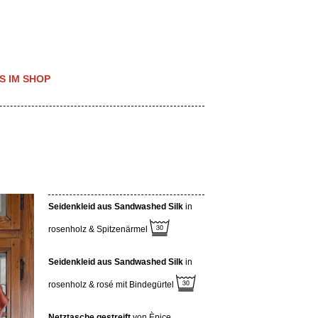
S IM SHOP
Seidenkleid aus Sandwashed Silk
in
rosenholz & Spitzenärmel
Seidenkleid aus Sandwashed Silk
in
rosenholz & rosé mit Bindegürtel
Netztasche gestreift
von Èpice