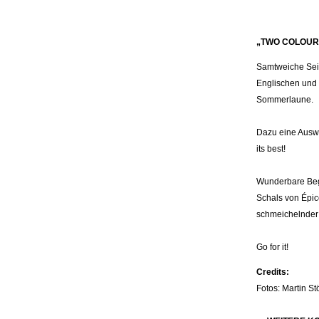
„TWO COLOURS
Samtweiche Seid
Englischen und
Sommerlaune.
Dazu eine Auswa
its best!
Wunderbare Beg
Schals von Épic
schmeichelnder 
Go for it!
Credits:
Fotos: Martin St